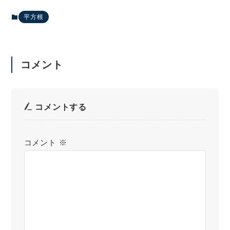
平方根
コメント
コメントする
コメント
※