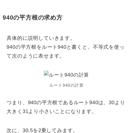
940の平方根の求め方
具体的に説明していきます。
940の平方根をルート940と書くと、不等式を使っ
て次のように表せます。
ルート940の計算
つまり、940の平方根であるルート940は、30より
大きく31より小さいことになります。
次に、30.5を2乗してみます。