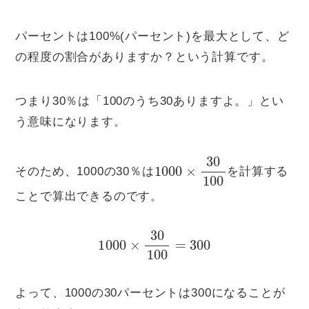
パーセントは100%(パーセント)を最大として、ど
の程度の割合がありますか？という計算です。
つまり30％は「100のうち30ありますよ。」とい
う意味になります。
1000
×
30
100
そのため、1000の30％は
を計算する
ことで算出できるのです。
1000
×
30
100
=
300
よって、1000の30パーセントは300になることが