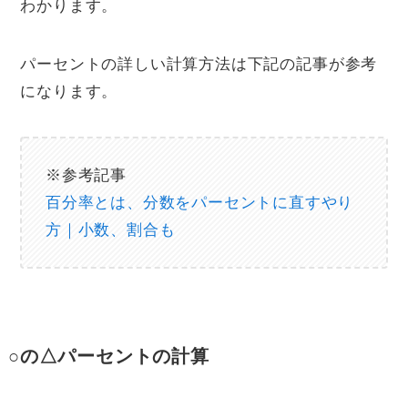
わかります。
パーセントの詳しい計算方法は下記の記事が参考
になります。
※参考記事
百分率とは、分数をパーセントに直すやり
方｜小数、割合も
○の△パーセントの計算