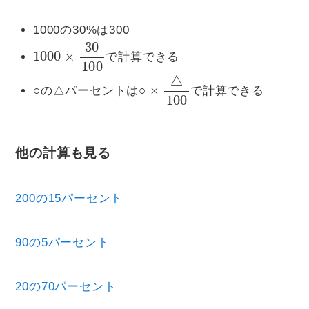
1000の30%は300
1000
×
30
100
で計算できる
○
×
△
100
○の△パーセントは
で計算できる
○
他の計算も見る
200の15パーセント
90の5パーセント
20の70パーセント