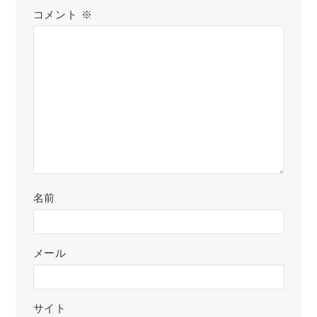
コメント
※
名前
メール
サイト