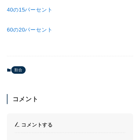
40の15パーセント
60の20パーセント
割合
コメント
コメントする