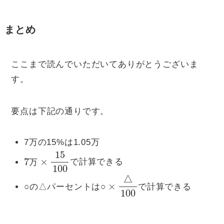
まとめ
ここまで読んでいただいてありがとうございま
す。
要点は下記の通りです。
7万の15%は1.05万
7
×
万
15
100
で計算できる
万
○
×
△
100
○の△パーセントは
で計算できる
○