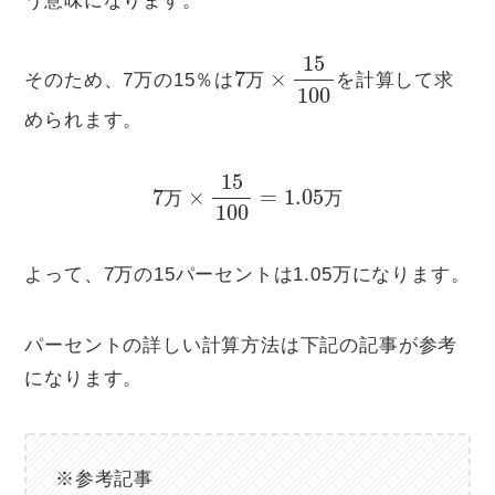
う意味になります。
7
×
万
15
100
そのため、7万の15％は
を計算して求
万
められます。
7
万
×
15
100
=
1.05
万
万
万
よって、7万の15パーセントは1.05万になります。
パーセントの詳しい計算方法は下記の記事が参考
になります。
※参考記事