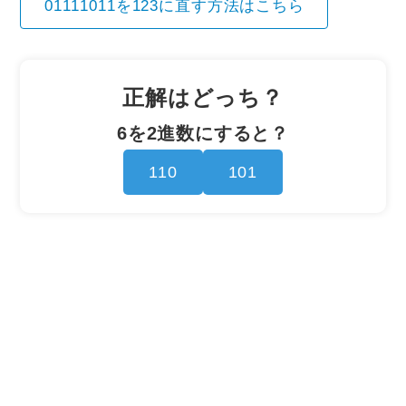
01111011を123に直す方法はこちら
正解はどっち？
6を2進数にすると？
110
101