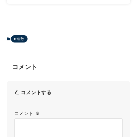
n進数
コメント
コメントする
コメント
※