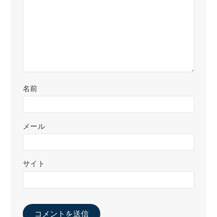
名前
メール
サイト