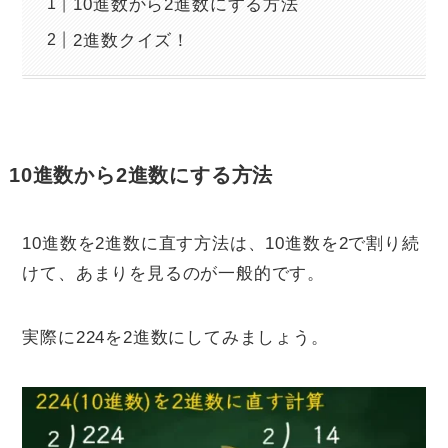
10進数から2進数にする方法
2進数クイズ！
10進数から2進数にする方法
10進数を2進数に直す方法は、10進数を2で割り続
けて、あまりを見るのが一般的です。
実際に224を2進数にしてみましょう。