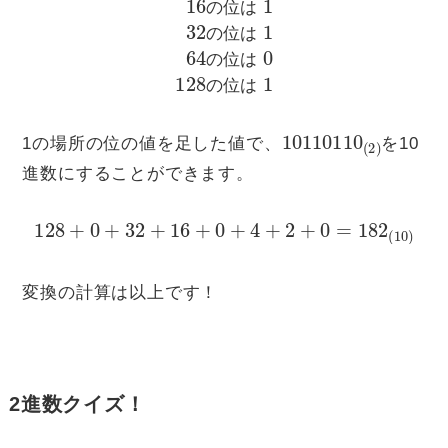
の
位
は
の
位
は
の
位
は
の
位
は
10110110
(
2
)
1の場所の位の値を足した値で、
を10
進数にすることができます。
128
+
0
+
32
+
16
+
0
+
4
+
2
+
0
=
182
(
10
)
変換の計算は以上です！
2進数クイズ！