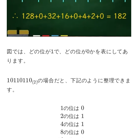
図では、どの位が1で、どの位が0かを表にしてあ
ります。
10110110
(
2
)
の場合だと、下記のように整理できま
す。
1
の
位
位
は
は
1
32
0
2
の
の
位
位
は
は
1
1
64
4
の
の
位
位
は
は
1
0
8
128
の
位
の
は
位
0
は
16
1
の
の
位
は
の
位
は
の
位
は
の
位
は