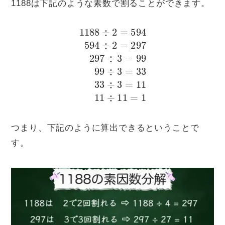
1188は下記のような素数で割ることができます。
1188
÷
2
=
594
33
594
33
÷
÷
3
2
=
=
11
297
11
÷
297
11
=
÷
1
3
=
99
99
÷
3
=
つまり、下記のように算出できるということで
す。