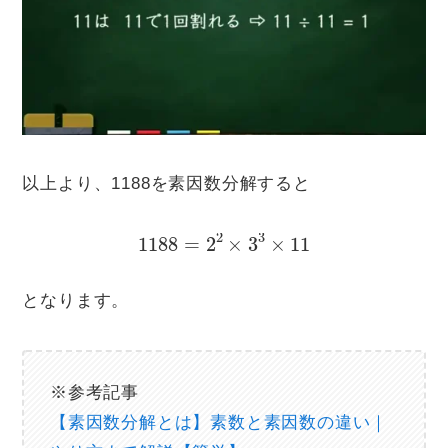
以上より、1188を素因数分解すると
1188
=
2
2
×
3
3
×
11
となります。
※参考記事
【素因数分解とは】素数と素因数の違い｜