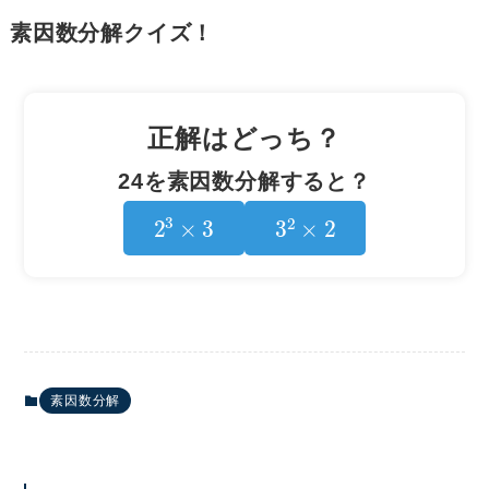
素因数分解クイズ！
正解はどっち？
24を素因数分解すると？
2
3
×
3
3
2
×
2
素因数分解