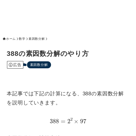
ホーム
数学
素因数分解
388の素因数分解のやり方
広告
素因数分解
本記事では下記の計算になる、388の素因数分解
を説明していきます。
388
=
2
2
×
97