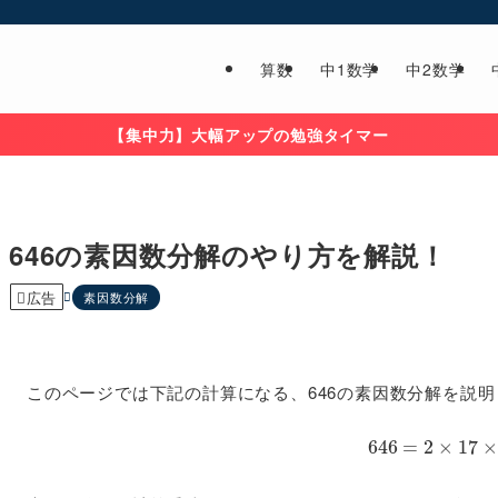
算数
中1数学
中2数学
【集中力】大幅アップの勉強タイマー
646の素因数分解のやり方を解説！
広告
素因数分解
このページでは下記の計算になる、646の素因数分解を説
646
=
2
×
17
×