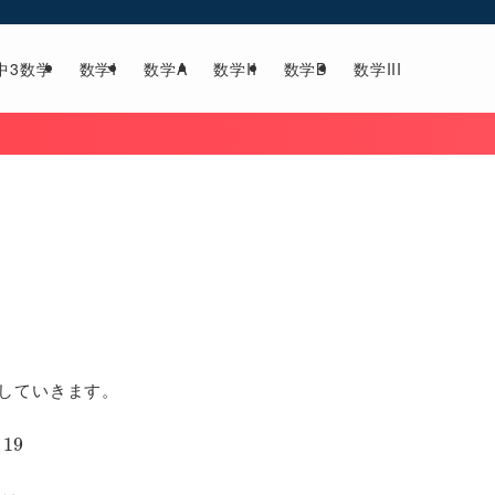
中3数学
数学I
数学A
数学II
数学B
数学III
明していきます。
19