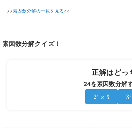
>>
素因数分解の一覧を見る
<<
素因数分解クイズ！
正解はどっ
24を素因数分解
2
3
×
3
3