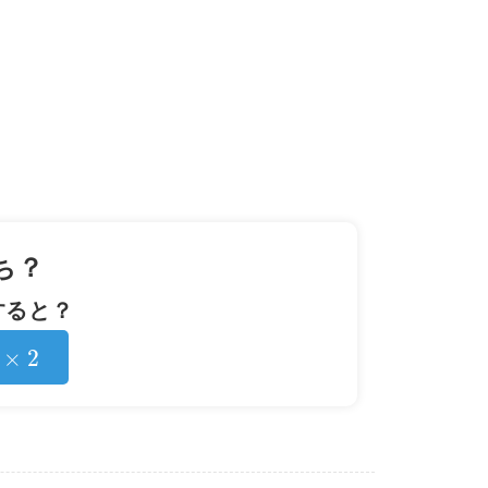
ち？
すると？
2
×
2