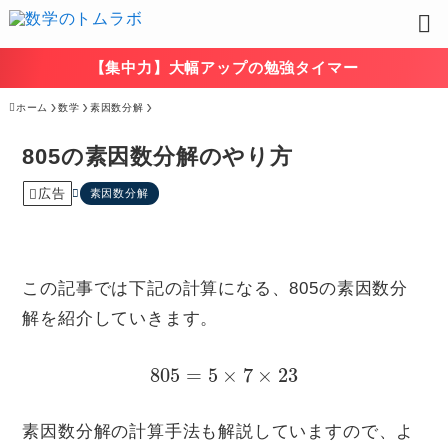
【集中力】大幅アップの勉強タイマー
ホーム
数学
素因数分解
805の素因数分解のやり方
広告
素因数分解
この記事では下記の計算になる、805の素因数分
解を紹介していきます。
805
=
5
×
7
×
23
素因数分解の計算手法も解説していますので、よ