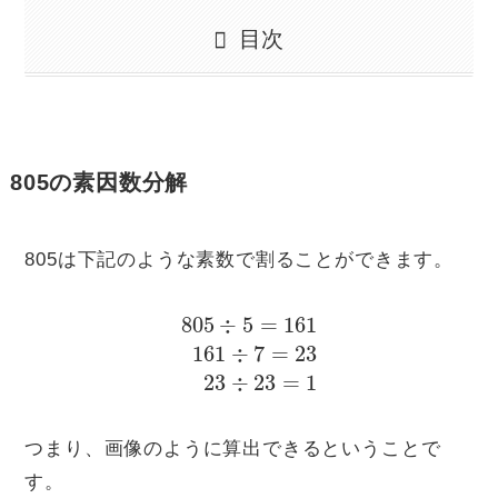
目次
805の素因数分解
805は下記のような素数で割ることができます。
805
÷
5
=
161
161
÷
7
=
23
23
÷
23
=
1
つまり、画像のように算出できるということで
す。