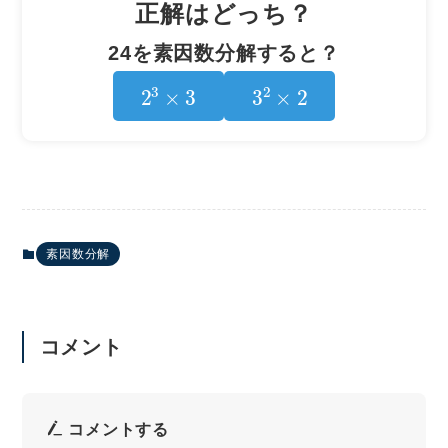
正解はどっち？
24を素因数分解すると？
2
3
×
3
3
2
×
2
素因数分解
コメント
コメントする