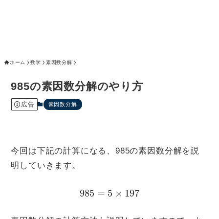
ホーム
数学
素因数分解
985の素因数分解のやり方
広告
素因数分解
今回は下記の計算になる、985の素因数分解を説
明していきます。
985
=
5
×
197