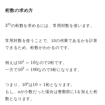
桁数の求め方
3
31
の桁数を求めるには、常用対数を使います。
常用対数を使うことで、10の何乗であるかを計算
できるため、桁数がわかるのです。
10
1
=
10
例えば
なので2桁です。
10
2
=
100
一方で
なので3桁になります。
10
a
10
+
1
つまり、
は
桁となります。
a
もし、
が小数だった場合は整数部に1を加えた桁
数となります。