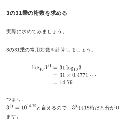
3の31乗の桁数を求める
実際に求めてみましょう。
3の31乗の常用対数を計算しましょう。
log
10
3
31
=
31
log
10
3
=
31
×
0.4771
⋯
=
14.79
つまり、
3
31
=
10
14.79
3
31
と言えるので、
は15桁だと分かり
ます。