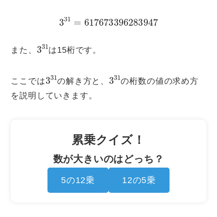
3
31
=
617673396283947
3
31
また、
は15桁です。
3
31
3
31
ここでは
の解き方と、
の桁数の値の求め方
を説明していきます。
累乗クイズ！
数が大きいのはどっち？
5の12乗
12の5乗