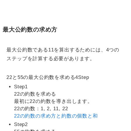
最大公約数の求め方
最大公約数である11を算出するためには、4つの
ステップを計算する必要があります。
22と55の最大公約数を求める4Step
Step1
22の約数を求める
最初に22の約数を導き出します。
22の約数：1, 2, 11, 22
22の約数の求め方と約数の個数と和
Step2