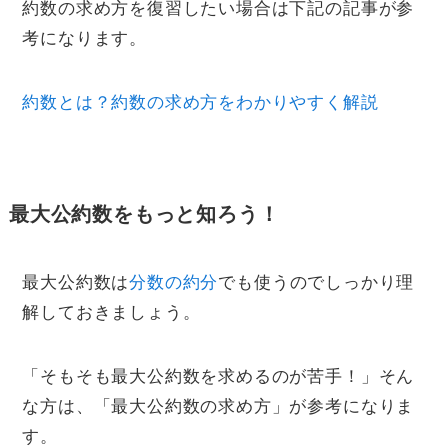
約数の求め方を復習したい場合は下記の記事が参
考になります。
約数とは？約数の求め方をわかりやすく解説
最大公約数をもっと知ろう！
最大公約数は
分数の約分
でも使うのでしっかり理
解しておきましょう。
「そもそも最大公約数を求めるのが苦手！」そん
な方は、「最大公約数の求め方」が参考になりま
す。