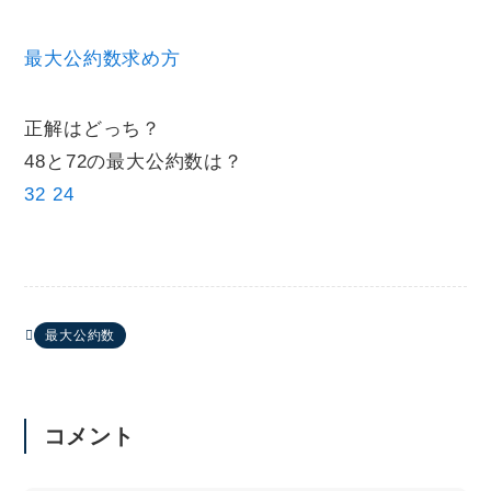
最大公約数求め方
正解はどっち？
48と72の最大公約数は？
32
24
最大公約数
コメント