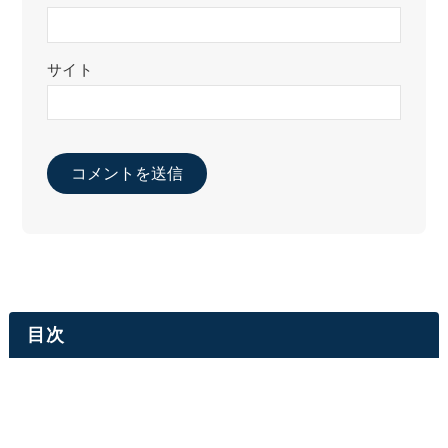
サイト
目次