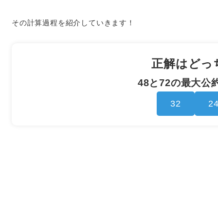
その計算過程を紹介していきます！
正解はどっ
48と72の最大公
32
2