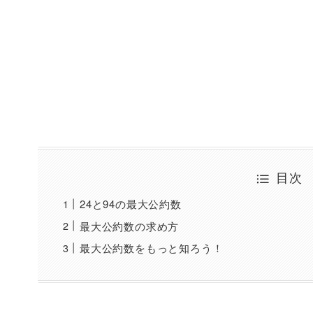
目次
24と94の最大公約数
最大公約数の求め方
最大公約数をもっと知ろう！