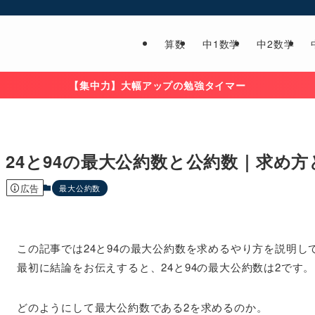
算数
中1数学
中2数学
【集中力】大幅アップの勉強タイマー
24と94の最大公約数と公約数｜求め方
広告
最大公約数
この記事では24と94の最大公約数を求めるやり方を説明し
最初に結論をお伝えすると、24と94の最大公約数は2です。
どのようにして最大公約数である2を求めるのか。