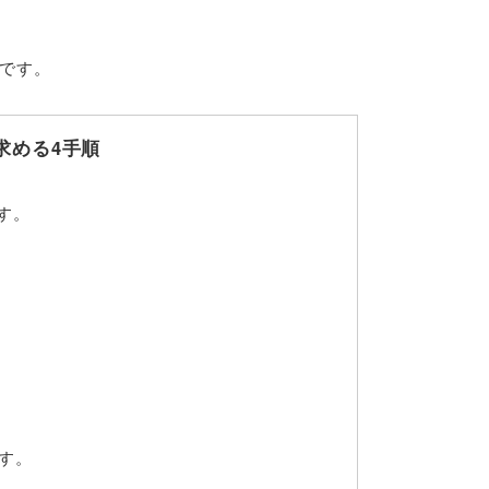
要です。
求める4手順
す。
ます。