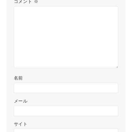
コメント
※
名前
メール
サイト