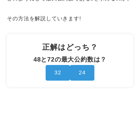
その方法を解説していきます!
正解はどっち？
48と72の最大公約数は？
32
24