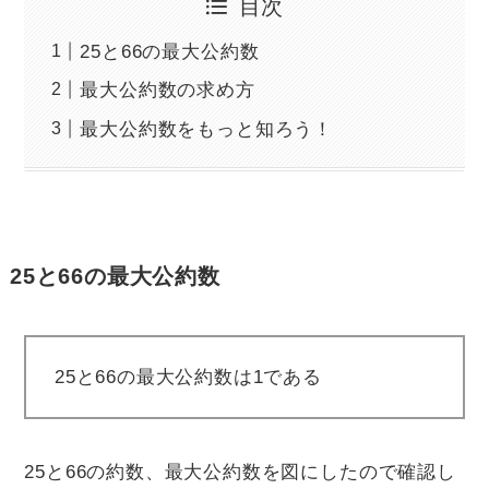
目次
25と66の最大公約数
最大公約数の求め方
最大公約数をもっと知ろう！
25と66の最大公約数
25と66の最大公約数は1である
25と66の約数、最大公約数を図にしたので確認し