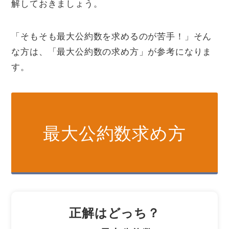
解しておきましょう。
「そもそも最大公約数を求めるのが苦手！」そん
な方は、「最大公約数の求め方」が参考になりま
す。
最大公約数求め方
正解はどっち？