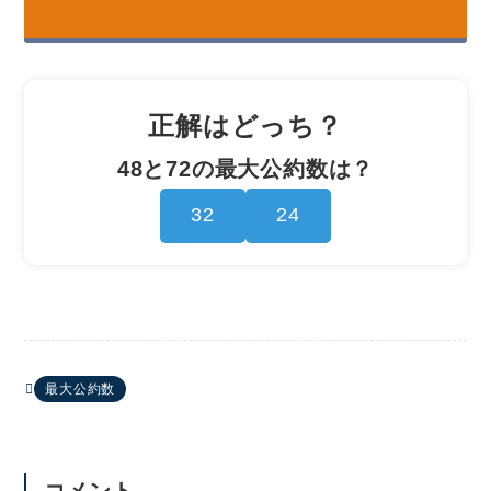
正解はどっち？
48と72の最大公約数は？
32
24
最大公約数
コメント