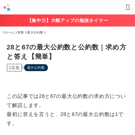
【集中力】大幅アップの勉強タイマー
ホーム
算数
最大公約数
28と67の最大公約数と公約数｜求め方
と答え【簡単】
広告
最大公約数
この記事では28と67の最大公約数の求め方につい
て解説します。
最初に答えを言うと、28と67の最大公約数は1で
す。