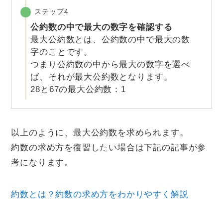
ステップ4
公約数の中で最大の数字を確認する
最大公約数とは、公約数の中で最大の数
字のことです。
つまり公約数の中から最大の数字を選べ
ば、それが最大公約数となります。
28と67の最大公約数：1
以上のように、最大公約数を求められます。
約数の求め方を復習したい場合は下記の記事が参
考になります。
約数とは？約数の求め方をわかりやすく解説