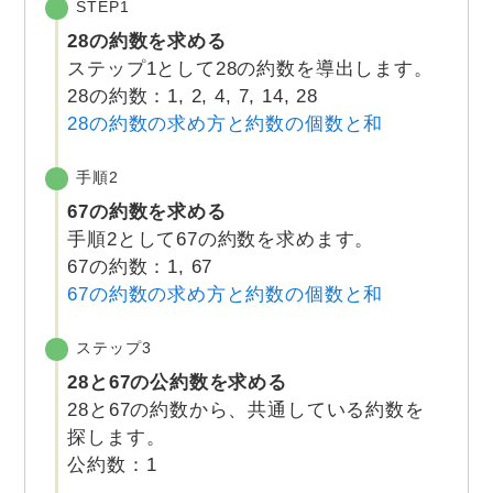
STEP1
28の約数を求める
ステップ1として28の約数を導出します。
28の約数：1, 2, 4, 7, 14, 28
28の約数の求め方と約数の個数と和
手順2
67の約数を求める
手順2として67の約数を求めます。
67の約数：1, 67
67の約数の求め方と約数の個数と和
ステップ3
28と67の公約数を求める
28と67の約数から、共通している約数を
探します。
公約数：1