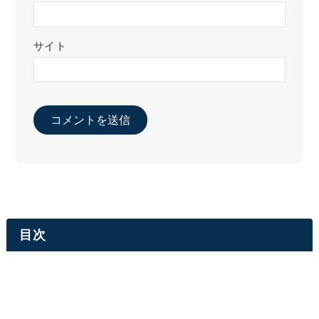
サイト
目次