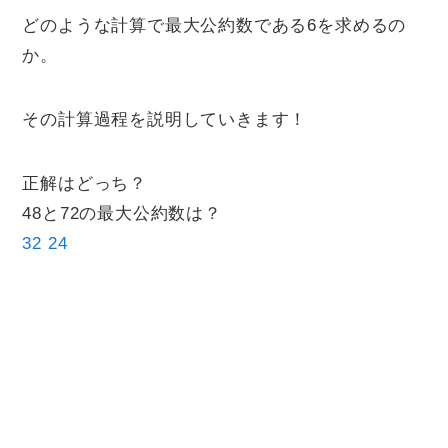
どのような計算で最大公約数である6を求めるの
か。
その計算過程を説明していきます！
正解はどっち？
48と72の最大公約数は？
32
24