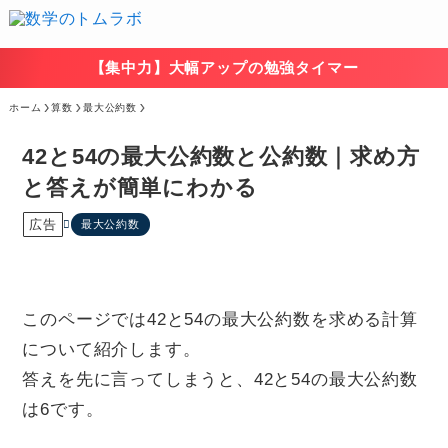
【集中力】大幅アップの勉強タイマー
ホーム
算数
最大公約数
42と54の最大公約数と公約数｜求め方
と答えが簡単にわかる
広告
最大公約数
このページでは42と54の最大公約数を求める計算
について紹介します。
答えを先に言ってしまうと、42と54の最大公約数
は6です。