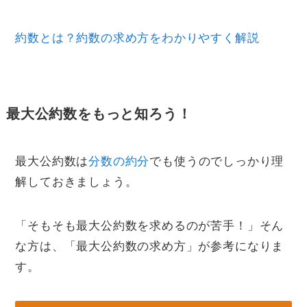
約数とは？約数の求め方をわかりやすく解説
最大公約数をもっと知ろう！
最大公約数は
分数の約分
でも使うのでしっかり理
解しておきましょう。
「そもそも最大公約数を求めるのが苦手！」そん
な方は、「最大公約数の求め方」が参考になりま
す。