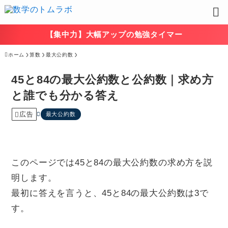
【集中力】大幅アップの勉強タイマー
ホーム
算数
最大公約数
45と84の最大公約数と公約数｜求め方
と誰でも分かる答え
広告
最大公約数
このページでは45と84の最大公約数の求め方を説
明します。
最初に答えを言うと、45と84の最大公約数は3で
す。