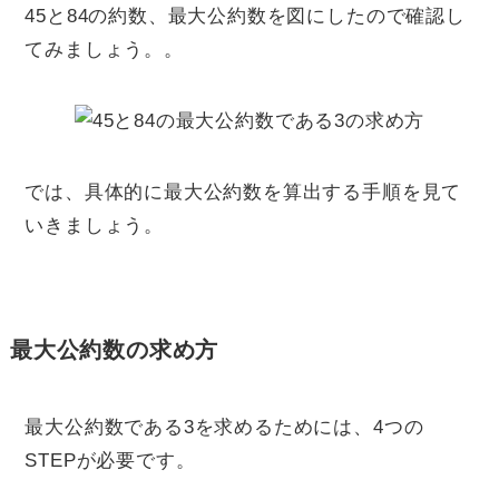
45と84の約数、最大公約数を図にしたので確認し
てみましょう。。
では、具体的に最大公約数を算出する手順を見て
いきましょう。
最大公約数の求め方
最大公約数である3を求めるためには、4つの
STEPが必要です。