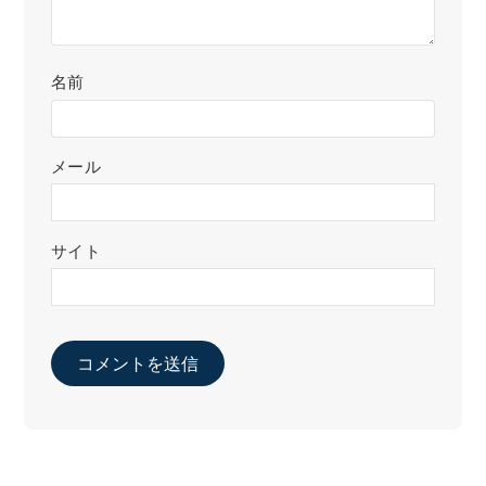
名前
メール
サイト