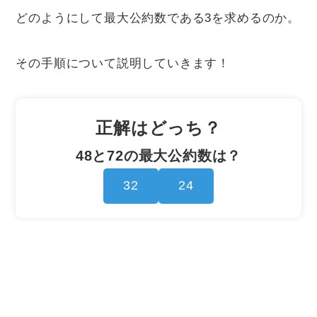
どのようにして最大公約数である3を求めるのか。
その手順について説明していきます！
正解はどっち？
48と72の最大公約数は？
32
24