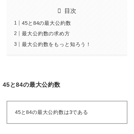
目次
45と84の最大公約数
最大公約数の求め方
最大公約数をもっと知ろう！
45と84の最大公約数
45と84の最大公約数は3である