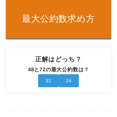
最大公約数求め方
正解はどっち？
48と72の最大公約数は？
32
24