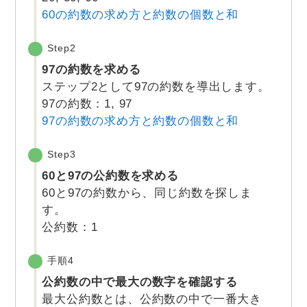
60の約数の求め方と約数の個数と和
Step2
97の約数を求める
ステップ2として97の約数を導出します。
97の約数：1, 97
97の約数の求め方と約数の個数と和
Step3
60と97の公約数を求める
60と97の約数から、同じ約数を探しま
す。
公約数：1
手順4
公約数の中で最大の数字を確認する
最大公約数とは、公約数の中で一番大き