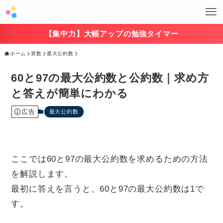
【集中力】大幅アップの勉強タイマー
ホーム
算数
最大公約数
60と97の最大公約数と公約数｜求め方
と答えが簡単にわかる
広告
最大公約数
ここでは60と97の最大公約数を求めるための方法
を解説します。
最初に答えを言うと、60と97の最大公約数は1で
す。