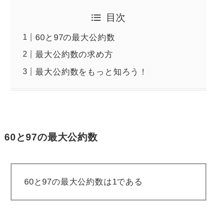
目次
60と97の最大公約数
最大公約数の求め方
最大公約数をもっと知ろう！
60と97の最大公約数
60と97の最大公約数は1である