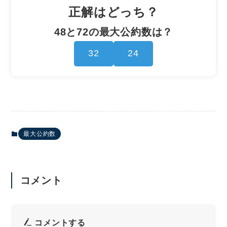
正解はどっち？
48と72の最大公約数は？
32
24
最大公約数
コメント
コメントする