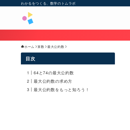
わかるをつくる、数学のトムラボ
ホーム
算数
最大公約数
目次
64と74の最大公約数
最大公約数の求め方
最大公約数をもっと知ろう！