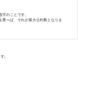
数字のことです。
を選べば、それが最大公約数となりま
ます。