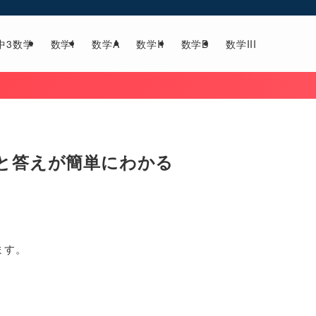
中3数学
数学I
数学A
数学II
数学B
数学III
方と答えが簡単にわかる
ます。