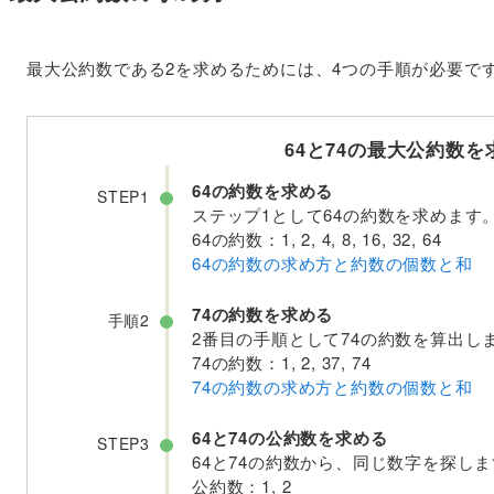
最大公約数である2を求めるためには、4つの手順が必要で
64と74の最大公約数を求
64の約数を求める
STEP1
ステップ1として64の約数を求めます
64の約数：1, 2, 4, 8, 16, 32, 64
64の約数の求め方と約数の個数と和
74の約数を求める
手順2
2番目の手順として74の約数を算出し
74の約数：1, 2, 37, 74
74の約数の求め方と約数の個数と和
64と74の公約数を求める
STEP3
64と74の約数から、同じ数字を探し
公約数：1, 2