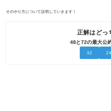
そのやり方について説明していきます！
正解はどっ
48と72の最大公
32
2