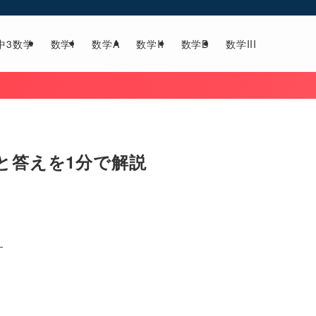
中3数学
数学I
数学A
数学II
数学B
数学III
と答えを1分で解説
す