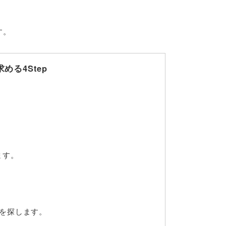
す。
める4Step
ます。
字を探します。