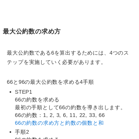
最大公約数の求め方
最大公約数である6を算出するためには、4つのス
テップを実施していく必要があります。
66と96の最大公約数を求める4手順
STEP1
66の約数を求める
最初の手順として66の約数を導き出します。
66の約数：1, 2, 3, 6, 11, 22, 33, 66
66の約数の求め方と約数の個数と和
手順2