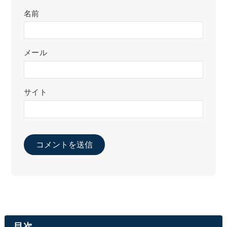
名前
メール
サイト
目次