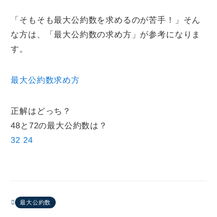
「そもそも最大公約数を求めるのが苦手！」そん
な方は、「最大公約数の求め方」が参考になりま
す。
最大公約数求め方
正解はどっち？
48と72の最大公約数は？
32
24
最大公約数