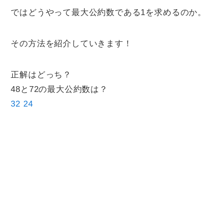
ではどうやって最大公約数である1を求めるのか。
その方法を紹介していきます！
正解はどっち？
48と72の最大公約数は？
32
24