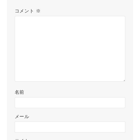
コメント
※
名前
メール