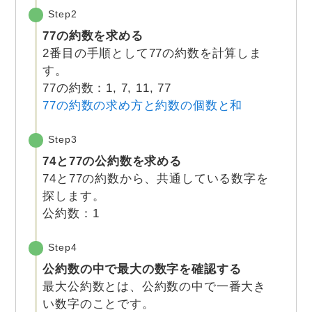
Step2
77の約数を求める
2番目の手順として77の約数を計算しま
す。
77の約数：1, 7, 11, 77
77の約数の求め方と約数の個数と和
Step3
74と77の公約数を求める
74と77の約数から、共通している数字を
探します。
公約数：1
Step4
公約数の中で最大の数字を確認する
最大公約数とは、公約数の中で一番大き
い数字のことです。