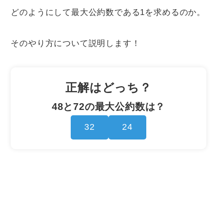
どのようにして最大公約数である1を求めるのか。
そのやり方について説明します！
正解はどっち？
48と72の最大公約数は？
32
24