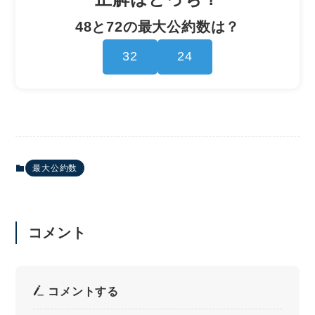
48と72の最大公約数は？
32
24
最大公約数
コメント
コメントする