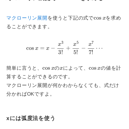
cos
x
マクローリン展開
を使うと下記の式で
を求め
ることができます。
cos
x
=
x
−
x
3
3
!
+
x
5
5
!
−
x
7
7
!
⋯
cos
x
x
cos
x
簡単に言うと、
の
によって、
の値を計
算することができるのです。
マクローリン展開が何かわからなくても、式だけ
分かればOKですよ。
xには弧度法を使う