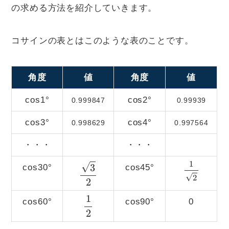
の求める方法を紹介していきます。
コサインの表とはこのような表のことです。
角度
値
角度
値
cos1°
cos2°
0.999847
0.99939
cos3°
cos4°
0.998629
0.997564
・・・
・・・
1
2
cos30°
cos45°
3
2
1
2
cos60°
cos90°
0