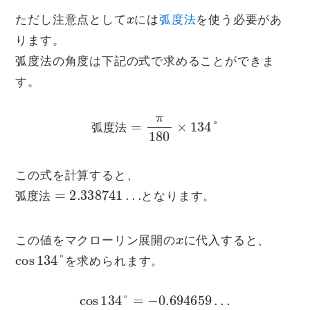
x
ただし注意点として
には
弧度法
を使う必要があ
ります。
弧度法の角度は下記の式で求めることができま
す。
弧
度
法
=
π
180
×
134
°
弧
度
法
この式を計算すると、
弧
=
2.338741
度
法
…
となります。
弧
度
法
x
この値をマクローリン展開の
に代入すると、
cos
134
°
を求められます。
cos
134
°
=
−
0.694659
…